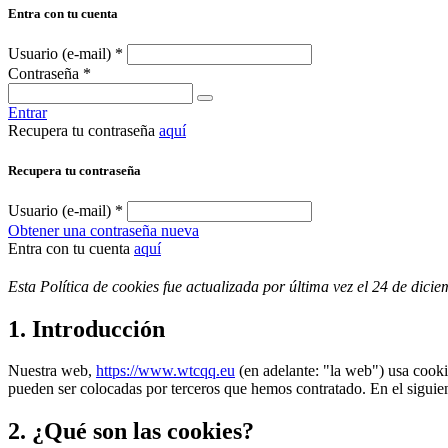
Entra con tu cuenta
Usuario (e-mail)
*
Contraseña
*
Entrar
Recupera tu contraseña
aquí
Recupera tu contraseña
Usuario (e-mail)
*
Obtener una contraseña nueva
Entra con tu cuenta
aquí
Esta Política de cookies fue actualizada por última vez el 24 de dic
1. Introducción
Nuestra web,
https://www.wtcqq.eu
(en adelante: "la web") usa cook
pueden ser colocadas por terceros que hemos contratado. En el sigui
2. ¿Qué son las cookies?