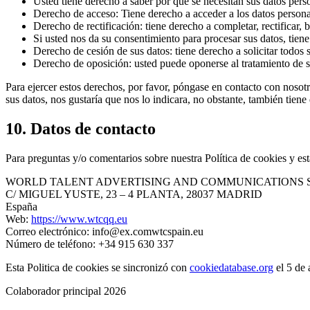
Usted tiene derecho a saber por qué se necesitan sus datos pers
Derecho de acceso: Tiene derecho a acceder a los datos person
Derecho de rectificación: tiene derecho a completar, rectificar,
Si usted nos da su consentimiento para procesar sus datos, tien
Derecho de cesión de sus datos: tiene derecho a solicitar todos s
Derecho de oposición: usted puede oponerse al tratamiento de s
Para ejercer estos derechos, por favor, póngase en contacto con nosotro
sus datos, nos gustaría que nos lo indicara, no obstante, también tien
10. Datos de contacto
Para preguntas y/o comentarios sobre nuestra Política de cookies y est
WORLD TALENT ADVERTISING AND COMMUNICATIONS S
C/ MIGUEL YUSTE, 23 – 4 PLANTA, 28037 MADRID
España
Web:
https://www.wtcqq.eu
Correo electrónico:
info@
ex.com
wtcspain.eu
Número de teléfono: +34 915 630 337
Esta Politica de cookies se sincronizó con
cookiedatabase.org
el 5 de 
Colaborador principal 2026