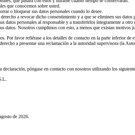
onales, qué pasará con ellos y durante cuánto tiempo se conservarán.
ales que conocemos sobre usted.
 borrar o bloquear sus datos personales cuando lo desee.
e derecho a revocar dicho consentimiento y a que se eliminen sus datos 
us datos personales al responsable y a transferirlos íntegramente a otro
us datos. Nosotros cumplimos con esto, a menos que existan motivos jus
s. Por favor refiérase a los detalles de contacto en la parte inferior d
e derecho a presentar una reclamación a la autoridad supervisora (la Auto
a declaración, póngase en contacto con nosotros utilizando los siguiente
.L.
agosto de 2026.